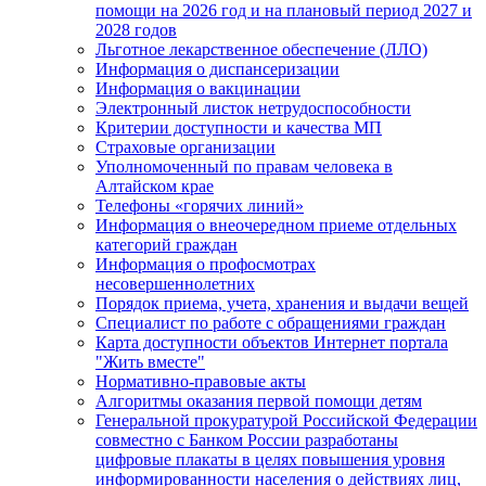
помощи на 2026 год и на плановый период 2027 и
2028 годов
Льготное лекарственное обеспечение (ЛЛО)
Информация о диспансеризации
Информация о вакцинации
Электронный листок нетрудоспособности
Критерии доступности и качества МП
Страховые организации
Уполномоченный по правам человека в
Алтайском крае
Телефоны «горячих линий»
Информация о внеочередном приеме отдельных
категорий граждан
Информация о профосмотрах
несовершеннолетних
Порядок приема, учета, хранения и выдачи вещей
Специалист по работе с обращениями граждан
Карта доступности объектов Интернет портала
"Жить вместе"
Нормативно-правовые акты
Алгоритмы оказания первой помощи детям
Генеральной прокуратурой Российской Федерации
совместно с Банком России разработаны
цифровые плакаты в целях повышения уровня
информированности населения о действиях лиц,